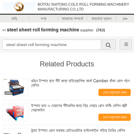
BOTOU SHITONG COLD ROLL FORMING MACHINERY
MANUFACTURING CO.,LTD
বাড়ি
পণ্য
আমাদের সম্পর্কে
কারখানা ভ্রমণ
>>
steel sheet roll forming machine
গুণ
supplier.
(763)
Related Products
রঙিন ইস্পাত ছাদ শীট জন্য হাইড্রোলিক আর্ক Camber বাঁকা রোল গঠন
মেশিন
এখন অনুসন্ধান করুন
ইস্পাত ছাদ ও দেয়ালের শীটগুলির জন্য থ্রি লেয়ার রোল ফর্মিং মেশিন মাল্টি
প্রোফাইল
এখন অনুসন্ধান করুন
ঠান্ডা ইস্পাত রোল ফরমার রেইনওয়াটার ডাউনপাইভ গাটার তৈরির মেশিন