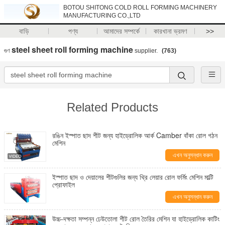
BOTOU SHITONG COLD ROLL FORMING MACHINERY
MANUFACTURING CO.,LTD
বাড়ি
পণ্য
আমাদের সম্পর্কে
কারখানা ভ্রমণ
>>
steel sheet roll forming machine
গুণ
supplier.
(763)
Related Products
রঙিন ইস্পাত ছাদ শীট জন্য হাইড্রোলিক আর্ক Camber বাঁকা রোল গঠন
মেশিন
এখন অনুসন্ধান করুন
ইস্পাত ছাদ ও দেয়ালের শীটগুলির জন্য থ্রি লেয়ার রোল ফর্মিং মেশিন মাল্টি
প্রোফাইল
এখন অনুসন্ধান করুন
উচ্চ-দক্ষতা সম্পন্ন ঢেউতোলা শীট রোল তৈরির মেশিন যা হাইড্রোলিক কাটিং