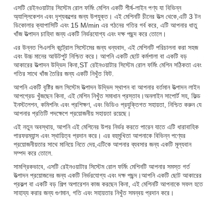
এসটি রেইনওয়াটার সিস্টেম রোল ফর্মিং মেশিন একটি শীর্ষ-লাইন পণ্য যা বিভিন্ন
অ্যাপ্লিকেশন এবং দৃশ্যকল্পের জন্য উপযুক্ত। এই মেশিনটি চীনের উত্স থেকে,এটি 3 টন
ডিকোলার ক্যাপাসিটি এবং 15 M/min এর গঠনের গতির গর্ব করে, এটি আপনার ধাতু
খাঁজ উত্পাদন চাহিদা জন্য একটি নির্ভরযোগ্য এবং দক্ষ পছন্দ করে তোলে।
এর উন্নত পিএলসি কন্ট্রোল সিস্টেমের জন্য ধন্যবাদ, এই মেশিনটি পরিচালনা করা সহজ
এবং উচ্চ মানের আউটপুট নিশ্চিত করে। আপনি একটি ছোট কর্মশালা বা একটি বড়
আকারের উত্পাদন উদ্ভিদ কিনা,ST রেইনওয়াটার সিস্টেম রোল ফর্মিং মেশিন সঠিকতা এবং
গতির সাথে খাঁজ তৈরির জন্য একটি নিখুঁত ফিট.
আপনি একটি বৃষ্টির জল সিস্টেম উত্পাদন উদ্ভিদ স্থাপন বা আপনার বর্তমান উত্পাদন লাইন
আপগ্রেড খুঁজছেন কিনা, এই মেশিন নিখুঁত সমাধান প্রস্তাব।অনলাইন সাপোর্ট সহ, ফিল্ড
ইনস্টলেশন, কমিশনিং এবং প্রশিক্ষণ, এবং ভিডিও প্রযুক্তিগত সহায়তা, নিশ্চিত করুন যে
আপনার প্রতিটি পদক্ষেপে প্রয়োজনীয় সহায়তা রয়েছে।
এই নতুন অবস্থায়, আপনি এই মেশিনের উপর নির্ভর করতে পারেন যাতে এটি ধারাবাহিক
পারফরম্যান্স এবং স্থায়িত্ব প্রদান করে। এর বহুমুখিতা আপনাকে বিভিন্ন পণ্যের
প্রয়োজনীয়তার সাথে মানিয়ে নিতে দেয়,এটিকে আপনার ব্যবসার জন্য একটি মূল্যবান
সম্পদ করে তোলে.
সামগ্রিকভাবে, এসটি রেইনওয়াটার সিস্টেম রোল ফর্মিং মেশিনটি আপনার সমস্ত গর্ত
উত্পাদন প্রয়োজনের জন্য একটি নির্ভরযোগ্য এবং দক্ষ পছন্দ।আপনি একটি ছোট আকারের
প্রকল্প বা একটি বড় শিল্প অপারেশন কাজ করছেন কিনা, এই মেশিনটি আপনাকে সফল হতে
সাহায্য করার জন্য গুণমান, গতি এবং সহায়তার নিখুঁত সমন্বয় প্রদান করে।