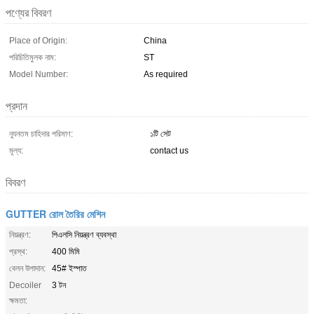
পণ্যের বিবরণ
Place of Origin:
China
পরিচিতিমুলক নাম:
ST
Model Number:
As required
প্রদান
ন্যূনতম চাহিদার পরিমাণ:
১টি সেট
মূল্য:
contact us
বিবরণ
GUTTER রোল তৈরির মেশিন
নিয়ন্ত্রণ:
পিএলসি নিয়ন্ত্রণ ব্যবস্থা
প্রস্থ:
400 মিমি
বেলন উপাদান:
45# ইস্পাত
Decoiler
3 টন
ক্ষমতা: