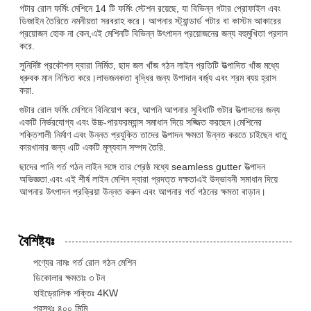
গটার রোল ফর্মিং মেশিনে 14 টি ফর্মিং স্টেশন রয়েছে, যা বিভিন্ন গটার প্রোফাইল এবং
ডিজাইন তৈরিতে নমনীয়তা সরবরাহ করে। আপনার স্ট্যান্ডার্ড গটার বা কাস্টম আকারের
প্রয়োজন হোক না কেন,এই মেশিনটি বিভিন্ন উৎপাদন প্রয়োজনের জন্য বহুমুখিতা প্রদান
করে.
সুনির্দিষ্ট প্রকৌশল দ্বারা নির্মিত, ছাদ জল খাঁজ গঠন লাইন প্রতিটি উত্পাদিত খাঁজ মধ্যে
ধ্রুবক মান নিশ্চিত করে।লাভজনকতা বৃদ্ধির জন্য উপাদান বর্জ্য এবং শ্রম ব্যয় হ্রাস
করা.
গুটার রোল ফর্মিং মেশিনে বিনিয়োগ করে, আপনি আপনার সুবিধাটি গুটার উত্পাদনের জন্য
একটি নির্ভরযোগ্য এবং উচ্চ-পারফরম্যান্স সমাধান দিয়ে সজ্জিত করছেন।মেশিনের
শক্তিশালী নির্মাণ এবং উন্নত প্রযুক্তি তাদের উত্পাদন ক্ষমতা উন্নত করতে চাইছেন ধাতু
কারখানার জন্য এটি একটি মূল্যবান সম্পদ তৈরি.
ছাদের পানি গর্ত গঠন লাইন সঙ্গে তার শ্রেষ্ঠ মধ্যে seamless gutter উত্পাদন
অভিজ্ঞতা.এবং এই শীর্ষ লাইন মেশিন দ্বারা প্রদত্ত দক্ষতাএই উদ্ভাবনী সমাধান দিয়ে
আপনার উৎপাদন প্রক্রিয়া উন্নত করুন এবং আপনার গর্ত গঠনের ক্ষমতা বাড়ান।
বৈশিষ্ট্যঃ
পণ্যের নামঃ গর্ত রোল গঠন মেশিন
ডিকোলার ক্ষমতাঃ ৩ টন
হাইড্রোলিক শক্তিঃ 4KW
প্রস্থঃ ৪০০ মিমি