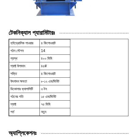
টেকনিক্যাল প্যারামিটারঃ
হাইড্রোলিক পাওয়ার
৪ কিলোওয়াট
গঠন স্টেশন
14
প্রস্থ
৪০০ মিমি
শ্যাফ্ট উপাদান
৪৫#
শক্তি
৪ কিলোওয়াট
উৎপাদন ক্ষমতা
৮-১২ এম/মিনিট
ডিকোলার ক্যাপাসিটি
৩ টন
গঠনের গতি
১৫ এম/মিনিট
শ্যাফ্ট
৭৫ মিমি
শর্ত
নতুন
অ্যাপ্লিকেশনঃ