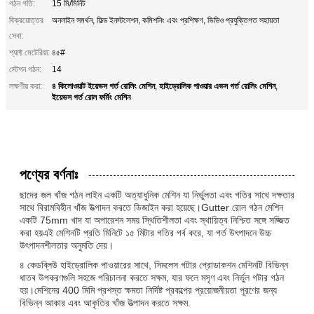
গঠন গতি:
15 মি/মিনিট
বিক্রয়োত্তর
অনলাইন সমর্থন, ফিল্ড ইনস্টলেশন, কমিশনিং এবং প্রশিক্ষণ, ভিডিও প্রযুক্তিগত সহায়তা
সেবা:
শ্যাফ্ট মেটেরিয়া:
৪৫#
স্টেশন গঠন:
14
৪ কিলোওয়াট ইয়েভস গর্ত রোলিং মেশিন
হাইড্রোলিক পাওয়ার এভস গর্ত রোলিং মেশিন
লক্ষণীয় করা:
,
,
ইয়েভস গর্ত রোল ফর্মিং মেশিন
পণ্যের বর্ণনাঃ
ছাদের জল খাঁজ গঠন লাইন একটি অত্যাধুনিক মেশিন যা নির্ভুলতা এবং গতির সাথে দক্ষতার
সাথে বিরামবিহীন খাঁজ উত্পাদন করতে ডিজাইন করা হয়েছে।Gutter রোল গঠন মেশিন
একটি 75mm খাদ যা অপারেশন সময় স্থিতিশীলতা এবং স্থায়িত্ব নিশ্চিত সঙ্গে সজ্জিত
করা হয়এই মেশিনটি প্রতি মিনিটে ১৫ মিটার গতির গর্ব করে, যা গর্ত উৎপাদনে উচ্চ
উৎপাদনশীলতার অনুমতি দেয়।
৪ কেডব্লিউ হাইড্রোলিক পাওয়ারের সাথে, সিমলেস গটার প্রোডাকশন মেশিনটি বিভিন্ন
ধাতব উপকরণগুলি সহজে পরিচালনা করতে সক্ষম, যার ফলে মসৃণ এবং নির্ভুল গটার গঠন
হয়।মেশিনের 400 মিমি প্রশস্ত ক্ষমতা নির্দিষ্ট প্রকল্পের প্রয়োজনীয়তা পূরণের জন্য
বিভিন্ন আকার এবং আকৃতির খাঁজ উত্পাদন করতে সক্ষম.