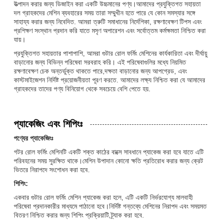
উত্পাদন করার জন্য ডিজাইন করা একটি উচ্চমানের পণ্য।আমাদের প্রযুক্তিগত সহায়তা
দল গ্রাহকদের মেশিন ব্যবহারের সময় তারা সম্মুখীন হতে পারে যে কোন সমস্যার সঙ্গে
সাহায্য করার জন্য নিবেদিত. আমরা ত্রুটি সমাধানের নির্দেশিকা, রক্ষণাবেক্ষণ টিপস এবং
প্রশিক্ষণ সংস্থান প্রদান করি যাতে মসৃণ অপারেশন এবং সর্বোত্তম কর্মক্ষমতা নিশ্চিত করা
যায়।
প্রযুক্তিগত সহায়তার পাশাপাশি, আমরা গুটার রোল ফর্মিং মেশিনের কার্যকারিতা এবং দীর্ঘায়ু
বাড়ানোর জন্য বিভিন্ন পরিষেবা সরবরাহ করি। এই পরিষেবাগুলির মধ্যে নিয়মিত
রক্ষণাবেক্ষণ চেক অন্তর্ভুক্ত থাকতে পারে,দক্ষতা বাড়ানোর জন্য আপগ্রেড, এবং
কাস্টমাইজেশন নির্দিষ্ট প্রয়োজনীয়তা পূরণ করতে. আমাদের লক্ষ্য নিশ্চিত করা যে আমাদের
গ্রাহকদের তাদের পণ্য বিনিয়োগ থেকে সবচেয়ে বেশি পেতে হয়.
প্যাকেজিং এবং শিপিংঃ
পণ্যের প্যাকেজিংঃ
গটর রোল ফর্মিং মেশিনটি একটি শক্ত কাঠের বাক্সে সাবধানে প্যাকেজ করা হবে যাতে এটি
পরিবহনের সময় সুরক্ষিত থাকে।মেশিন উপাদান কোনো ক্ষতি প্রতিরোধ করার জন্য ক্রেট
ভিতরে নিরাপদে সংশোধন করা হবে.
শিপিং:
একবার গুটার রোল ফর্মিং মেশিন প্যাকেজ করা হলে, এটি একটি নির্ভরযোগ্য মালবাহী
পরিষেবা প্রদানকারীর মাধ্যমে পাঠানো হবে।নির্দিষ্ট গন্তব্যে মেশিনের নিরাপদ এবং সময়মত
বিতরণ নিশ্চিত করার জন্য শিপিং প্রক্রিয়াটি ট্র্যাক করা হবে.