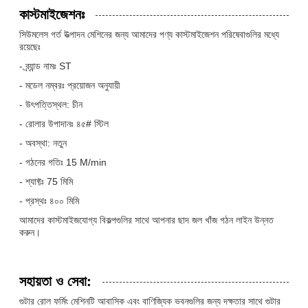
কাস্টমাইজেশনঃ
সিউমলেস গর্ত উত্পাদন মেশিনের জন্য আমাদের পণ্য কাস্টমাইজেশন পরিষেবাগুলির মধ্যে
রয়েছেঃ
- ব্র্যান্ড নামঃ ST
- মডেল নম্বরঃ প্রয়োজন অনুযায়ী
- উৎপত্তিস্থল: চীন
- রোলার উপাদানঃ ৪৫# স্টিল
- অবস্থা: নতুন
- গঠনের গতিঃ 15 M/min
- শ্যাফ্টঃ 75 মিমি
- প্রস্থঃ ৪০০ মিমি
আমাদের কাস্টমাইজযোগ্য বিকল্পগুলির সাথে আপনার ছাদ জল খাঁজ গঠন লাইন উন্নত
করুন।
সহায়তা ও সেবা:
গুটার রোল ফর্মিং মেশিনটি আবাসিক এবং বাণিজ্যিক ভবনগুলির জন্য দক্ষতার সাথে গুটার