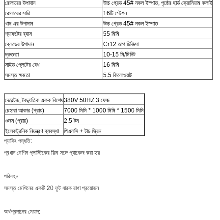
রোলারের উপাদান
উচ্চ গ্রেড 45# নকল ইস্পাত, পৃষ্ঠের হার্ড ক্রোমিয়াম কলাই
রোলারের সারি
16টি স্টেশন
খাদ এর উপাদান
উচ্চ গ্রেড 45# নকল ইস্পাত
শ্যাফটের ব্যাস
55 মিমি
ব্লেডের উপাদান
Cr12 তাপ চিকিত্সা
দ্রুততা
10-15 মি/মিনিট
সাইড প্লেটের বেধ
16 মিমি
সমস্ত ক্ষমতা
5.5 কিলোওয়াট
ভোল্টেজ, বৈদ্যুতিক একক বিশেষ
380V 50HZ 3 ফেজ
চেহারা আকার (প্রায়)
7000 মিমি * 1000 মিমি * 1500 মিমি
ওজন (প্রায়)
2.5 টন
ইলেকট্রনিক নিয়ন্ত্রণ ব্যবস্থা
পিএলসি + টাচ স্ক্রিন
প্যাকিং পদ্ধতি:
প্রধান মেশিন প্লাস্টিকের ফিল্ম সঙ্গে প্যাকেজ করা হয়
পরিবহন:
সমস্ত মেশিনের একটি 20 ফুট ধারক রাখা প্রয়োজন
অর্থপ্রদানের মেয়াদ: