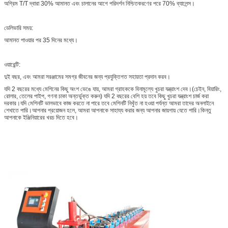
অগ্রিম T/T দ্বারা 30% আমানত এবং চালানের আগে পরিদর্শন নিশ্চিতকরণের পরে 70% ব্যালেন্স।
ডেলিভারি সময়:
আমানত পাওয়ার পর 35 দিনের মধ্যে।
ওয়ারেন্টি:
দুই বছর, এবং আমরা সরঞ্জামের সমগ্র জীবনের জন্য প্রযুক্তিগত সহায়তা প্রদান করব।
যদি 2 বছরের মধ্যে মেশিনের কিছু অংশ ভেঙে যায়, আমরা গ্রাহককে বিনামূল্যে খুচরা যন্ত্রাংশ দেব।(চেইন, বিয়ারিং,
রোলার, তেলের পাইপ, গণনা চাকা অন্তর্ভুক্ত করুন) যদি 2 বছরের বেশি হয় তবে কিছু খুচরা যন্ত্রাংশ চার্জ করা
দরকার।যদি মেশিনটি ভালভাবে কাজ করতে না পারে তবে মেশিনটি নিখুঁত না হওয়া পর্যন্ত আমরা তাদের অনলাইনে
শেখাতে পারি।আপনার প্রয়োজন হলে, আমরা আপনাকে সাহায্য করার জন্য আপনার জায়গায় যেতে পারি।কিন্তু
আপনাকে ইঞ্জিনিয়ারের খরচ দিতে হবে।