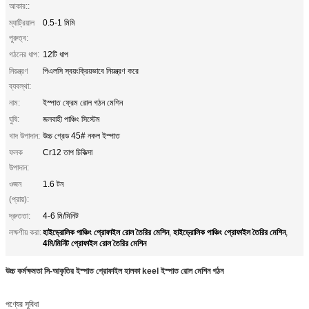
আকার::
ম্যাট্রিয়াল
0.5-1 মিমি
পুরুত্ব:
গঠনের ধাপ:
12টি ধাপ
নিয়ন্ত্রণ
পিএলসি স্বয়ংক্রিয়ভাবে নিয়ন্ত্রণ করে
ব্যবস্থা:
নাম:
ইস্পাত ফ্রেম রোল গঠন মেশিন
ঘুষি:
জলবাহী পাঞ্চিং সিস্টেম
খাদ উপাদান:
উচ্চ গ্রেড 45# নকল ইস্পাত
ফলক
Cr12 তাপ চিকিত্সা
উপাদান:
ওজন
1.6 টন
(প্রায়):
দ্রুততা:
4-6 মি/মিনিট
হাইড্রোলিক পাঞ্চিং প্রোফাইল রোল তৈরির মেশিন
হাইড্রোলিক পাঞ্চিং প্রোফাইল তৈরির মেশিন
লক্ষণীয় করা:
,
,
4মি/মিনিট প্রোফাইল রোল তৈরির মেশিন
উচ্চ কর্মক্ষমতা সি-আকৃতির ইস্পাত প্রোফাইল হালকা keel ইস্পাত রোল মেশিন গঠন
পণ্যের সুবিধা