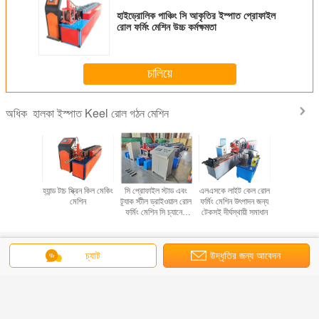
হাইড্রোলিক পাঞ্চিং সি আকৃতির ইস্পাত প্রোফাইল
রোল ফর্মিং মেশিন উচ্চ কর্মক্ষমতা
চালিয়ে
হালকা ইস্পাত Keel রোল গঠন মেশিন
অধিক
 বোর্ড স্টাড
হ্যান্ড টাচ স্ক্রিন কিল মেকিং
সি প্রোফাইল স্টাড এবং
এলএসকে লাইট কেল রোল
মেটাল ছাদ প্য
 রোল ফর্মিং
মেশিন
ট্র্যাক স্টীল ড্রাইওয়াল রোল
ফর্মিং মেশিন উৎপাদন জন্য
ইস্পাত Ke
শিন
ফর্মিং মেশিন সি চ্যানেল
টেকসই দীর্ঘস্থায়ী সমাধান
গঠনের ম
আকৃতি Purlin তৈরীর
ভাষা পরিবর্তন করুন
চ্যাট
উদ্ধৃতির জন্য আবেদন
Bengali