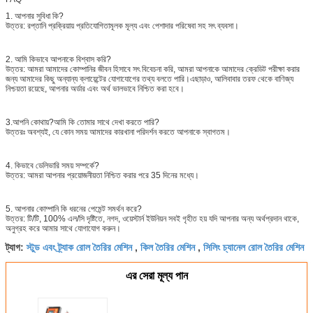
1. আপনার সুবিধা কি?
উত্তর: রপ্তানি প্রক্রিয়ায় প্রতিযোগিতামূলক মূল্য এবং পেশাদার পরিষেবা সহ সৎ ব্যবসা।
2. আমি কিভাবে আপনাকে বিশ্বাস করি?
উত্তর: আমরা আমাদের কোম্পানির জীবন হিসাবে সৎ বিবেচনা করি, আমরা আপনাকে আমাদের ক্রেডিট পরীক্ষা করার
জন্য আমাদের কিছু অন্যান্য ক্লায়েন্টের যোগাযোগের তথ্য বলতে পারি।এছাড়াও, আলিবাবার তরফ থেকে বাণিজ্য
নিশ্চয়তা রয়েছে, আপনার অর্ডার এবং অর্থ ভালভাবে নিশ্চিত করা হবে।
3.আপনি কোথায়?আমি কি তোমার সাথে দেখা করতে পারি?
উত্তরঃ অবশ্যই, যে কোন সময় আমাদের কারখানা পরিদর্শন করতে আপনাকে স্বাগতম।
4. কিভাবে ডেলিভারি সময় সম্পর্কে?
উত্তর: আমরা আপনার প্রয়োজনীয়তা নিশ্চিত করার পরে 35 দিনের মধ্যে।
5. আপনার কোম্পানি কি ধরনের পেমেন্ট সমর্থন করে?
উত্তর: টি/টি, 100% এল/সি দৃষ্টিতে, নগদ, ওয়েস্টার্ন ইউনিয়ন সবই গৃহীত হয় যদি আপনার অন্য অর্থপ্রদান থাকে,
অনুগ্রহ করে আমার সাথে যোগাযোগ করুন।
স্টুড এবং ট্র্যাক রোল তৈরির মেশিন
কিল তৈরির মেশিন
সিলিং চ্যানেল রোল তৈরির মেশিন
ট্যাগ:
,
,
এর সেরা মূল্য পান