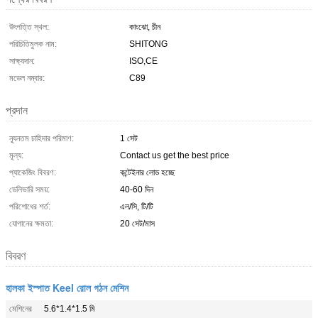
উৎপত্তি স্থল:
কাংঝো, চীন
পরিচিতিমুলক নাম:
SHITONG
সাক্ষ্যদান:
ISO,CE
মডেল নম্বার:
C89
প্রদান
ন্যূনতম চাহিদার পরিমাণ:
1 সেট
মূল্য:
Contact us get the best price
প্যাকেজিং বিবরণ:
কন্টেইনার লোড হচ্ছে
ডেলিভারি সময়:
40-60 দিন
পরিশোধের শর্ত:
এল/সি, টি/টি
যোগানের ক্ষমতা:
20 সেট/মাস
বিবরণ
হালকা ইস্পাত Keel রোল গঠন মেশিন
মেশিনের
5.6*1.4*1.5 মি