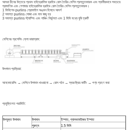
আমরা চীনের উত্তরে প্রথম হাইড্রোলিক ড্রাইভ রোল তৈরির মেশিন প্রস্তুতকারক এবং স্থানীয়ভাবে সবচেয়ে
প্রামাণিক এবং পেশাদার হাইড্রোলিক ড্রাইভ রোল তৈরির মেশিন প্রস্তুতকারক।
1 ফিনিশেড purlins প্রোফাইল অঙ্কন হিসাবে আদর্শ
2 সমাপ্ত purlins সোজা এবং মান ঋজু হয়
3 সমাপ্ত purlins স্ট্যাম্পিং এবং পাঞ্চিং নির্ভুলতা এবং 1 মিমি মধ্যে ঘুষি ত্রুটি
মেশিনের প্রসেসিং ফ্লো ডায়াগ্রাম:
উৎপাদন প্রক্রিয়া:
আনকোয়েলিং → মেশিনে উপাদান খাওয়ানো → রোল গঠন → স্বয়ংক্রিয় কাটিং → পণ্য গ্রহণ করা
প্রযুক্তিগত পরামিতি:
উপযুক্ত উপাদান
উপাদান
ইস্পাত, গ্যালভানাইজড ইস্পাত
পুরুত্ব
1.5 মিমি