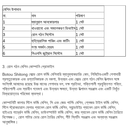
মেশিন উপাদান
না.
নাম
পরিমাণ
1
ম্যানুয়াল আনকোয়লার
1 সেট
2
খাওয়ানো এবং সমতলকরণ ডিভাইস
1 সেট
3
রোল গঠন সিস্টেম
1 সেট
4
হাইড্রোলিক পাঞ্চিং এবং কাটিং
1 সেট
5
পণ্য সমর্থন ফ্রেম
1 সেট
6
পিএলসি কন্ট্রোল সিস্টেম
1 সেট
3. রোল গঠন মেশিন কোম্পানি প্রোফাইল
Botou Shitong কোল্ড রোল ফর্মিং মেশিনারি ম্যানুফ্যাকচারিং কোং, লিমিটেডএকটি পেশাদারী
প্রস্তুতকারক এবং রপ্তানিকারক যে নকশা, উন্নয়ন এবং কোল্ড রোল গঠন মেশিন উত্পাদন সঙ্গে
সংশ্লিষ্ট.আমাদের রয়েছে উচ্চ মানের পেশাদার দল, দক্ষ প্রতিভা, শক্তিশালী প্রযুক্তিগত শক্তি,
শক্তিশালী এবং স্বাধীন গবেষণা এবং উন্নয়ন ক্ষমতা, উন্নত উত্পাদন সরঞ্জাম এবং একটি নিখুঁত
বিক্রয়োত্তর পরিষেবা ব্যবস্থা।
কোম্পানিটি কালার স্টিল ফর্মিং মেশিন, সি এবং জেড পার্লিং মেশিন, গ্লেজড টাইল ফর্মিং মেশিন,
স্টিল স্ট্রাকচারাল ফ্লোর প্যানেল রোল ফর্মিং মেশিন, স্যান্ডউইচ প্যানেল রোল ফর্মিং মেশিন,
হাইওয়ে গার্ড্রেল ফর্মিং মেশিন, ডাউনস্পাউট ফর্মিং মেশিন, কার প্যানেল রোল ফর্মিং মেশিন তৈরিতে
বিশেষজ্ঞ। , রোল শাটার ডোর রোল তৈরির মেশিন, শীট স্লিটিং সরঞ্জাম এবং অন্যান্য সরঞ্জাম
আনুষাঙ্গিক।