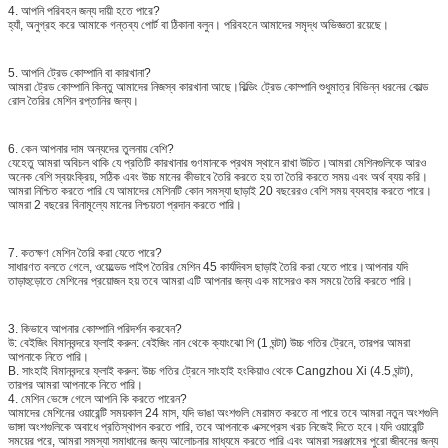
4. আপনি পরিবহন জন্য দায়ী হতে পারে?
হ্যাঁ, অনুগ্রহ করে আমাকে গন্তব্য পোর্ট বা ঠিকানা বলুন। পরিবহনে আমাদের সমৃদ্ধ অভিজ্ঞতা রয়েছে।
5. আপনি ট্রেড কোম্পানি বা কারখানা?
আমরা ট্রেড কোম্পানি কিন্তু আমাদের নিজস্ব কারখানা আছে।বিল্ডিং ট্রেড কোম্পানি শুধুমাত্র বিভিন্ন ধরনের কোল্ড
রোল তৈরির মেশিন রপ্তানির জন্য।
6. কেন আপনার দাম অন্যদের তুলনায় বেশি?
যেহেতু আমরা অবিচল থাকি যে প্রতিটি কারখানার গুণমানকে প্রথম স্থানে রাখা উচিত।আমরা মেশিনগুলিকে আরও
অনেক বেশি স্বয়ংক্রিয়, সঠিক এবং উচ্চ মানের কীভাবে তৈরি করতে হয় তা তৈরি করতে সময় এবং অর্থ ব্যয় করি।
আমরা নিশ্চিত করতে পারি যে আমাদের মেশিনটি কোন সমস্যা ছাড়াই 20 বছরেরও বেশি সময় ব্যবহার করতে পারে।
আমরা 2 বছরের বিনামূল্যে মানের নিশ্চয়তা প্রদান করতে পারি।
7. কতক্ষণ মেশিন তৈরি করা যেতে পারে?
সাধারণত বলতে গেলে, ওয়েল্ডেড পাইপ তৈরির মেশিন 45 কার্যদিবস ছাড়াই তৈরি করা যেতে পারে।আপনার যদি
তাড়াহুড়োতে মেশিনের প্রয়োজন হয় তবে আমরা এটি আপনার জন্য এক মাসেরও কম সময়ে তৈরি করতে পারি।
3. কিভাবে আপনার কোম্পানি পরিদর্শন করবেন?
উ: বেইজিং বিমানবন্দরে ফ্লাই করুন: বেইজিং নান থেকে ক্যাংঝো শি (1 ঘন্টা) উচ্চ গতির ট্রেনে, তারপর আমরা
আপনাকে নিতে পারি।
B. সাংহাই বিমানবন্দরে ফ্লাই করুন: উচ্চ গতির ট্রেনে সাংহাই হংকিয়াও থেকে Cangzhou Xi (4.5 ঘন্টা),
তারপর আমরা আপনাকে নিতে পারি।
4. মেশিন ভেঙ্গে গেলে আপনি কি করতে পারেন?
আমাদের মেশিনের ওয়ারেন্টি সময়কাল 24 মাস, যদি ভাঙা অংশগুলি মেরামত করতে না পারে তবে আমরা নতুন অংশগুলি
ভাঙ্গা অংশগুলিকে অবাধে প্রতিস্থাপন করতে পারি, তবে আপনাকে এক্সপ্রেস খরচ নিজেই দিতে হবে।যদি ওয়ারেন্টি
সময়ের পরে, আমরা সমস্যা সমাধানের জন্য আলোচনার মাধ্যমে করতে পারি এবং আমরা সরঞ্জামের পুরো জীবনের জন্য