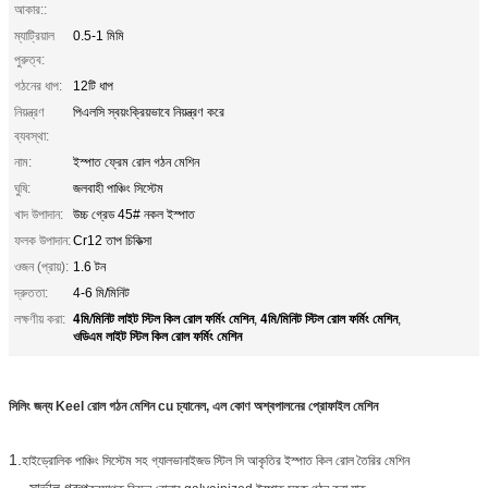
আকার::
ম্যাট্রিয়াল
0.5-1 মিমি
পুরুত্ব:
গঠনের ধাপ:
12টি ধাপ
নিয়ন্ত্রণ
পিএলসি স্বয়ংক্রিয়ভাবে নিয়ন্ত্রণ করে
ব্যবস্থা:
নাম:
ইস্পাত ফ্রেম রোল গঠন মেশিন
ঘুষি:
জলবাহী পাঞ্চিং সিস্টেম
খাদ উপাদান:
উচ্চ গ্রেড 45# নকল ইস্পাত
ফলক উপাদান:
Cr12 তাপ চিকিত্সা
ওজন (প্রায়):
1.6 টন
দ্রুততা:
4-6 মি/মিনিট
4মি/মিনিট লাইট স্টিল কিল রোল ফর্মিং মেশিন
4মি/মিনিট স্টিল রোল ফর্মিং মেশিন
লক্ষণীয় করা:
,
,
ওডিএম লাইট স্টিল কিল রোল ফর্মিং মেশিন
সিলিং জন্য Keel রোল গঠন মেশিন cu চ্যানেল, এল কোণ অশ্বপালনের প্রোফাইল মেশিন
1.
হাইড্রোলিক পাঞ্চিং সিস্টেম সহ গ্যালভানাইজড স্টিল সি আকৃতির ইস্পাত কিল রোল তৈরির মেশিন
--- সার্ভাল গ্রুপ
.