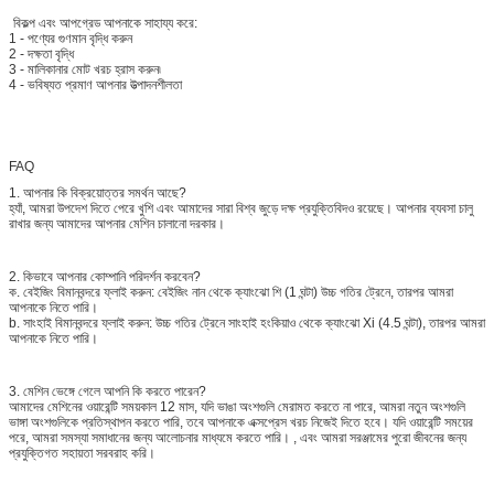
বিকল্প এবং আপগ্রেড আপনাকে সাহায্য করে:
1 - পণ্যের গুণমান বৃদ্ধি করুন
2 - দক্ষতা বৃদ্ধি
3 - মালিকানার মোট খরচ হ্রাস করুন৷
4 - ভবিষ্যত প্রমাণ আপনার উত্পাদনশীলতা
FAQ
1. আপনার কি বিক্রয়োত্তর সমর্থন আছে?
হ্যাঁ, আমরা উপদেশ দিতে পেরে খুশি এবং আমাদের সারা বিশ্ব জুড়ে দক্ষ প্রযুক্তিবিদও রয়েছে। আপনার ব্যবসা চালু
রাখার জন্য আমাদের আপনার মেশিন চালানো দরকার।
2. কিভাবে আপনার কোম্পানি পরিদর্শন করবেন?
ক. বেইজিং বিমানবন্দরে ফ্লাই করুন: বেইজিং নান থেকে ক্যাংঝো শি (1 ঘন্টা) উচ্চ গতির ট্রেনে, তারপর আমরা
আপনাকে নিতে পারি।
b. সাংহাই বিমানবন্দরে ফ্লাই করুন: উচ্চ গতির ট্রেনে সাংহাই হংকিয়াও থেকে ক্যাংঝো Xi (4.5 ঘন্টা), তারপর আমরা
আপনাকে নিতে পারি।
3. মেশিন ভেঙ্গে গেলে আপনি কি করতে পারেন?
আমাদের মেশিনের ওয়ারেন্টি সময়কাল 12 মাস, যদি ভাঙা অংশগুলি মেরামত করতে না পারে, আমরা নতুন অংশগুলি
ভাঙ্গা অংশগুলিকে প্রতিস্থাপন করতে পারি, তবে আপনাকে এক্সপ্রেস খরচ নিজেই দিতে হবে। যদি ওয়ারেন্টি সময়ের
পরে, আমরা সমস্যা সমাধানের জন্য আলোচনার মাধ্যমে করতে পারি। , এবং আমরা সরঞ্জামের পুরো জীবনের জন্য
প্রযুক্তিগত সহায়তা সরবরাহ করি।