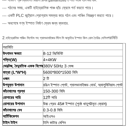
ক্রমাগত বিরচন রোলার galvainized ইস্পাত সহজ গঠন করা যাক
--- গঠনের সময়, একটি হাইড্রোলিক পাঞ্চ ছাঁচ ফ্রেমে গর্ত করতে পারে।
--- একটি PLC কন্ট্রোল প্রোগ্রাম সমন্বয় করে গঠন এবং পাঞ্চিং নিয়ন্ত্রণ করতে পারে।
--- অবশেষে পণ্য ইস্পাত নির্মাণ ফ্রেম জন্য ব্যবহার.
2.
পরামিতি
হাইড্রোলিক পাঞ্চিং সিস্টেম সহ গ্যালভানাইজড স্টিল সি আকৃতির ইস্পাত কিল রোল তৈরির মেশিন
পরামিতি
উৎপাদন ক্ষমতা
8-12 মি/মিনিট
শক্তি(W)
4+4KW
ভোল্টেজ, বৈদ্যুতিক একক বিশেষ
380V 50Hz 3 ফেজ
মাত্রা (L*W*H)
5600*800*1500 মিমি
ওজন
2 টি
উপযুক্ত উপাদান
রঙিন ইস্পাত প্লেট, গ্যালভানাইজড বোর্ড, অ্যালুমিনিয়াম প্লেট
কাঁচামালের প্রস্থ
150-300 মিমি
রোলারের সারি
12টি সারি
রোলারের উপাদান
উচ্চ গ্রেড 45# ইস্পাত (পৃষ্ঠে ধাতুপট্টাবৃত ক্রোম)
কাঁচামালের বেধ
0.3-0.8 মিমি
সার্টিফিকেশন
আইএসও
টাইল টাইপ
টালি কাটার মেশিন