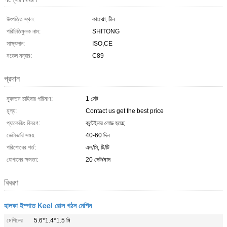
উৎপত্তি স্থল:
কাংঝো, চীন
পরিচিতিমুলক নাম:
SHITONG
সাক্ষ্যদান:
ISO,CE
মডেল নম্বার:
C89
প্রদান
ন্যূনতম চাহিদার পরিমাণ:
1 সেট
মূল্য:
Contact us get the best price
প্যাকেজিং বিবরণ:
কন্টেইনার লোড হচ্ছে
ডেলিভারি সময়:
40-60 দিন
পরিশোধের শর্ত:
এল/সি, টি/টি
যোগানের ক্ষমতা:
20 সেট/মাস
বিবরণ
হালকা ইস্পাত Keel রোল গঠন মেশিন
মেশিনের
5.6*1.4*1.5 মি