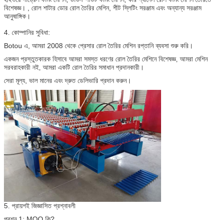
বিশেষজ্ঞ। , রোল শাটার ডোর রোল তৈরির মেশিন, শীট স্লিটিং সরঞ্জাম এবং অন্যান্য সরঞ্জাম
আনুষাঙ্গিক।
4. কোম্পানির সুবিধা:
Botou এ, আমরা 2008 থেকে প্রেসার রোল তৈরির মেশিন রপ্তানি ব্যবসা শুরু করি।
একজন প্রস্তুতকারক হিসাবে আমরা সমস্ত ধরণের রোল তৈরির মেশিনে বিশেষজ্ঞ, আমরা মেশিন
সরবরাহকারী নই, আমরা একটি রোল তৈরির সমাধান প্রদানকারী।
সেরা মূল্য, ভাল মানের এবং দ্রুত ডেলিভারি প্রদান করুন।
5. প্রায়শই জিজ্ঞাসিত প্রশ্নাবলী
প্রশ্ন 1: MOQ কি?