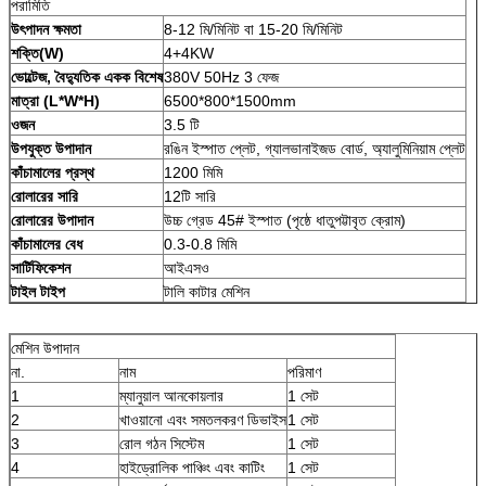
পরামিতি
উৎপাদন ক্ষমতা
8-12 মি/মিনিট বা 15-20 মি/মিনিট
শক্তি(W)
4+4KW
ভোল্টেজ, বৈদ্যুতিক একক বিশেষ
380V 50Hz 3 ফেজ
মাত্রা (L*W*H)
6500*800*1500mm
ওজন
3.5 টি
উপযুক্ত উপাদান
রঙিন ইস্পাত প্লেট, গ্যালভানাইজড বোর্ড, অ্যালুমিনিয়াম প্লেট
কাঁচামালের প্রস্থ
1200 মিমি
রোলারের সারি
12টি সারি
রোলারের উপাদান
উচ্চ গ্রেড 45# ইস্পাত (পৃষ্ঠে ধাতুপট্টাবৃত ক্রোম)
কাঁচামালের বেধ
0.3-0.8 মিমি
সার্টিফিকেশন
আইএসও
টাইল টাইপ
টালি কাটার মেশিন
মেশিন উপাদান
না.
নাম
পরিমাণ
1
ম্যানুয়াল আনকোয়লার
1 সেট
2
খাওয়ানো এবং সমতলকরণ ডিভাইস
1 সেট
3
রোল গঠন সিস্টেম
1 সেট
4
হাইড্রোলিক পাঞ্চিং এবং কাটিং
1 সেট