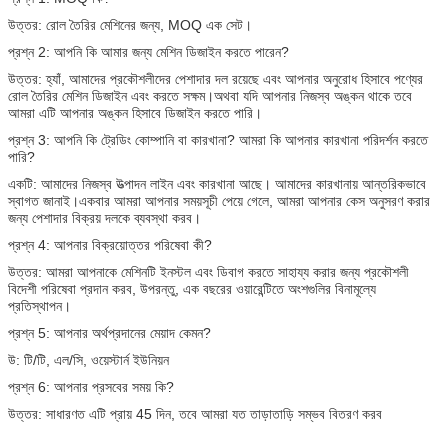
উত্তর: রোল তৈরির মেশিনের জন্য, MOQ এক সেট।
প্রশ্ন 2: আপনি কি আমার জন্য মেশিন ডিজাইন করতে পারেন?
উত্তর: হ্যাঁ, আমাদের প্রকৌশলীদের পেশাদার দল রয়েছে এবং আপনার অনুরোধ হিসাবে পণ্যের
রোল তৈরির মেশিন ডিজাইন এবং করতে সক্ষম।অথবা যদি আপনার নিজস্ব অঙ্কন থাকে তবে
আমরা এটি আপনার অঙ্কন হিসাবে ডিজাইন করতে পারি।
প্রশ্ন 3: আপনি কি ট্রেডিং কোম্পানি বা কারখানা? আমরা কি আপনার কারখানা পরিদর্শন করতে
পারি?
একটি: আমাদের নিজস্ব উত্পাদন লাইন এবং কারখানা আছে। আমাদের কারখানায় আন্তরিকভাবে
স্বাগত জানাই।একবার আমরা আপনার সময়সূচী পেয়ে গেলে, আমরা আপনার কেস অনুসরণ করার
জন্য পেশাদার বিক্রয় দলকে ব্যবস্থা করব।
প্রশ্ন 4: আপনার বিক্রয়োত্তর পরিষেবা কী?
উত্তর: আমরা আপনাকে মেশিনটি ইনস্টল এবং ডিবাগ করতে সাহায্য করার জন্য প্রকৌশলী
বিদেশী পরিষেবা প্রদান করব, উপরন্তু, এক বছরের ওয়ারেন্টিতে অংশগুলির বিনামূল্যে
প্রতিস্থাপন।
প্রশ্ন 5: আপনার অর্থপ্রদানের মেয়াদ কেমন?
উ: টি/টি, এল/সি, ওয়েস্টার্ন ইউনিয়ন
প্রশ্ন 6: আপনার প্রসবের সময় কি?
উত্তর: সাধারণত এটি প্রায় 45 দিন, তবে আমরা যত তাড়াতাড়ি সম্ভব বিতরণ করব