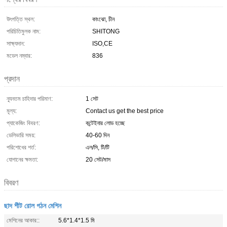
উৎপত্তি স্থল:
কাংঝো, চীন
পরিচিতিমুলক নাম:
SHITONG
সাক্ষ্যদান:
ISO,CE
মডেল নম্বার:
836
প্রদান
ন্যূনতম চাহিদার পরিমাণ:
1 সেট
মূল্য:
Contact us get the best price
প্যাকেজিং বিবরণ:
কন্টেইনার লোড হচ্ছে
ডেলিভারি সময়:
40-60 দিন
পরিশোধের শর্ত:
এল/সি, টি/টি
যোগানের ক্ষমতা:
20 সেট/মাস
বিবরণ
ছাদ শীট রোল গঠন মেশিন
মেশিনের আকার::
5.6*1.4*1.5 মি