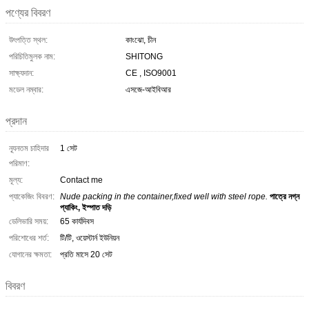
পণ্যের বিবরণ
উৎপত্তি স্থল:
কাংঝো, চীন
পরিচিতিমুলক নাম:
SHITONG
সাক্ষ্যদান:
CE , ISO9001
মডেল নম্বার:
এসজে-আইবিআর
প্রদান
ন্যূনতম চাহিদার
1 সেট
পরিমাণ:
মূল্য:
Contact me
প্যাকেজিং বিবরণ:
Nude packing in the container,fixed well with steel rope.
পাত্রে নগ্ন
প্যাকিং, ইস্পাত দড়ি
ডেলিভারি সময়:
65 কার্যদিবস
পরিশোধের শর্ত:
টি/টি, ওয়েস্টার্ন ইউনিয়ন
যোগানের ক্ষমতা:
প্রতি মাসে 20 সেট
বিবরণ