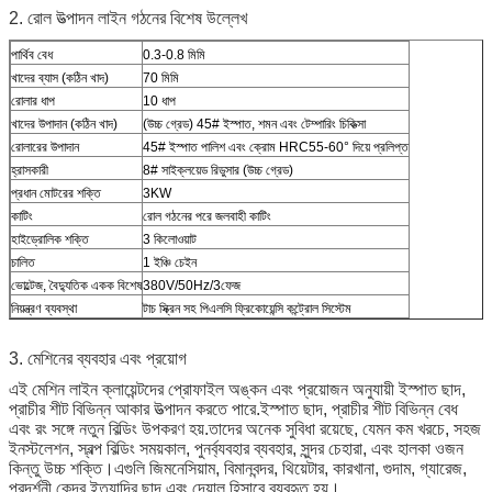
2. রোল উত্পাদন লাইন গঠনের বিশেষ উল্লেখ
পার্থিব বেধ
0.3-0.8 মিমি
খাদের ব্যাস (কঠিন খাদ)
70 মিমি
রোলার ধাপ
10 ধাপ
খাদের উপাদান (কঠিন খাদ)
(উচ্চ গ্রেড) 45# ইস্পাত, শমন এবং টেম্পারিং চিকিত্সা
রোলারের উপাদান
45# ইস্পাত পালিশ এবং ক্রোম HRC55-60° দিয়ে প্রলিপ্ত
হ্রাসকারী
8# সাইক্লয়েড রিডুসার (উচ্চ গ্রেড)
প্রধান মোটরের শক্তি
3KW
কাটিং
রোল গঠনের পরে জলবাহী কাটিং
হাইড্রোলিক শক্তি
3 কিলোওয়াট
চালিত
1 ইঞ্চি চেইন
ভোল্টেজ, বৈদ্যুতিক একক বিশেষ
380V/50Hz/3ফেজ
নিয়ন্ত্রণ ব্যবস্থা
টাচ স্ক্রিন সহ পিএলসি ফ্রিকোয়েন্সি কন্ট্রোল সিস্টেম
3. মেশিনের ব্যবহার এবং প্রয়োগ
এই মেশিন লাইন ক্লায়েন্টদের প্রোফাইল অঙ্কন এবং প্রয়োজন অনুযায়ী ইস্পাত ছাদ,
প্রাচীর শীট বিভিন্ন আকার উত্পাদন করতে পারে.ইস্পাত ছাদ, প্রাচীর শীট বিভিন্ন বেধ
এবং রং সঙ্গে নতুন বিল্ডিং উপকরণ হয়.তাদের অনেক সুবিধা রয়েছে, যেমন কম খরচে, সহজ
ইনস্টলেশন, স্বল্প বিল্ডিং সময়কাল, পুনর্ব্যবহার ব্যবহার, সুন্দর চেহারা, এবং হালকা ওজন
কিন্তু উচ্চ শক্তি।এগুলি জিমনেসিয়াম, বিমানবন্দর, থিয়েটার, কারখানা, গুদাম, গ্যারেজ,
প্রদর্শনী কেন্দ্র ইত্যাদির ছাদ এবং দেয়াল হিসাবে ব্যবহৃত হয়।