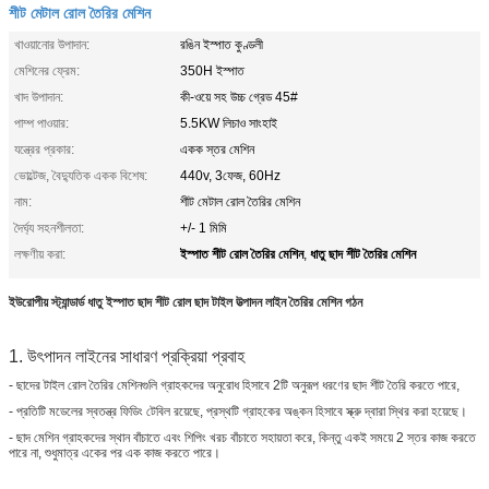
শীট মেটাল রোল তৈরির মেশিন
খাওয়ানোর উপাদান:
রঙিন ইস্পাত কুণ্ডলী
মেশিনের ফ্রেম:
350H ইস্পাত
খাদ উপাদান:
কী-ওয়ে সহ উচ্চ গ্রেড 45#
পাম্প পাওয়ার:
5.5KW লিচাও সাংহাই
যন্ত্রের প্রকার:
একক স্তর মেশিন
ভোল্টেজ, বৈদ্যুতিক একক বিশেষ:
440v, 3ফেজ, 60Hz
নাম:
শীট মেটাল রোল তৈরির মেশিন
দৈর্ঘ্য সহনশীলতা:
+/- 1 মিমি
ইস্পাত শীট রোল তৈরির মেশিন
ধাতু ছাদ শীট তৈরির মেশিন
লক্ষণীয় করা:
,
ইউরোপীয় স্ট্যান্ডার্ড ধাতু ইস্পাত ছাদ শীট রোল ছাদ টাইল উত্পাদন লাইন তৈরির মেশিন গঠন
1. উৎপাদন লাইনের সাধারণ প্রক্রিয়া প্রবাহ
- ছাদের টাইল রোল তৈরির মেশিনগুলি গ্রাহকদের অনুরোধ হিসাবে 2টি অনুরূপ ধরণের ছাদ শীট তৈরি করতে পারে,
- প্রতিটি মডেলের স্বতন্ত্র ফিডিং টেবিল রয়েছে, প্রস্থটি গ্রাহকের অঙ্কন হিসাবে স্ক্রু দ্বারা স্থির করা হয়েছে।
- ছাদ মেশিন গ্রাহকদের স্থান বাঁচাতে এবং শিপিং খরচ বাঁচাতে সহায়তা করে, কিন্তু একই সময়ে 2 স্তর কাজ করতে
পারে না, শুধুমাত্র একের পর এক কাজ করতে পারে।