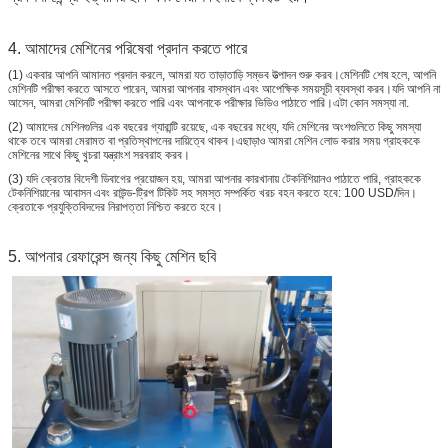
4. আমাদের মেশিনের পরিষেবা প্রদান করতে পারে
(1) একবার আপনি আমানত প্রদান করলে, আমরা যত তাড়াতাড়ি সম্ভব উত্পাদন শুরু করব।মেশিনটি শেষ হলে, আপনি
মেশিনটি পরীক্ষা করতে আসতে পারেন, আমরা আপনার বাসস্থান এবং আপেক্ষিক সময়সূচী ব্যবস্থা করব।যদি আপনি না
আসেন, আমরা মেশিনটি পরীক্ষা করতে পারি এবং আপনাকে পরীক্ষার ভিডিও পাঠাতে পারি।এটা কোন সমস্যা না.
(2) আমাদের মেশিনগুলির এক বছরের গ্যারান্টি রয়েছে, এক বছরের মধ্যে, যদি মেশিনের অংশগুলিতে কিছু সমস্যা
থাকে তবে আমরা মেরামত বা প্রতিস্থাপনের দায়িত্বে থাকব।এছাড়াও আমরা মেশিন লোড করার সময় গ্রাহককে
মেশিনের সাথে কিছু খুচরা যন্ত্রাংশ সরবরাহ করব।
(3) যদি ক্রেতার বিদেশী ডিবাগের প্রয়োজন হয়, আমরা আপনার কারখানায় টেকনিশিয়ানও পাঠাতে পারি, গ্রাহককে
টেকনিশিয়ানের আবাসন এবং রাউন্ড-ট্রিপ টিকিট সহ সমস্ত সম্পর্কিত খরচ বহন করতে হবে: 100 USD/দিন।
ক্রেতাকে প্রযুক্তিবিদদের নিরাপত্তা নিশ্চিত করতে হবে।
5. আপনার রেফারেন্স জন্য কিছু মেশিন ছবি