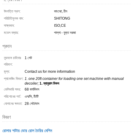
উৎপত্তি স্থল:
কাংঝো, চীন
পরিচিতিমুলক নাম:
SHITONG
সাক্ষ্যদান:
ISO,CE
মডেল নম্বার:
পাল্লা - যুক্ত দরজা
প্রদান
ন্যূনতম চাহিদার
1 সেট
পরিমাণ:
মূল্য:
Contact us for more information
প্যাকেজিং বিবরণ:
1. one 20ft container for loading one set machine with manual
decoiler;
1. ম্যানুয়াল ডিকয
ডেলিভারি সময়:
68 কার্যদিবস
পরিশোধের শর্ত:
এল/সি, টি/টি
যোগানের ক্ষমতা:
28 সেট/মাস
বিবরণ
রোলার শাটার ডোর রোল তৈরির মেশিন