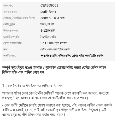
সাক্ষ্যদান:
CE/ISO9001
ব্যবহার করুন:
purlin উত্পাদন
ভোল্টেজ, বৈদ্যুতিক একক বিশেষ:
380V 50Hz 3 ফেজ
মোটর ব্র্যান্ড:
লিচাও, সাংহাই
উৎপাদন ক্ষমতা:
8-12মি/মিনিট
ড্রাইভিং পদ্ধতি:
বৈদ্যুতিক মোটর
ব্লেড উপাদান কাটা:
Cr 12 উচ্চ গ্রেড ইস্পাত
নাম:
রোলিং ডোর রোল তৈরির মেশিন
স্বয়ংক্রিয় রোলিং শাটার মেশিন
রোলার শাটার দরজা তৈরির মেশিন
লক্ষণীয় করা:
,
সম্পূর্ণ স্বয়ংক্রিয় রঙের ইস্পাত প্রোফাইল রোলার শাটার দরজা তৈরির মেশিন লাইন
বিভিন্ন ছাঁচ এবং পাঞ্চিং হোল সহ
1. রোল তৈরির মেশিন উৎপাদন লাইনের নির্দেশনা
আমাদের শাটার ডোর রোল তৈরির মেশিনটি অনেক দেশে রপ্তানি করা হয়েছে, সবচেয়ে
গুরুত্বপূর্ণ হল আপনার যা প্রয়োজন তা কাস্টমাইজ করা যেতে পারে।
- রোল ফর্মিং মেশিনে ঢালাই ফ্রেম ব্যবহার করা হয়েছে, এই ধরনের কাস্টিং ফ্রেম কখনই
কাটিং এবং ঢালাই হয় না, তাই এই ফ্রেমটি খুব শক্তিশালী এবং উচ্চ নির্ভুলতা। এই
ধরনের ফ্রেমের দীর্ঘ জীবন কাজ করার সময় থাকে।