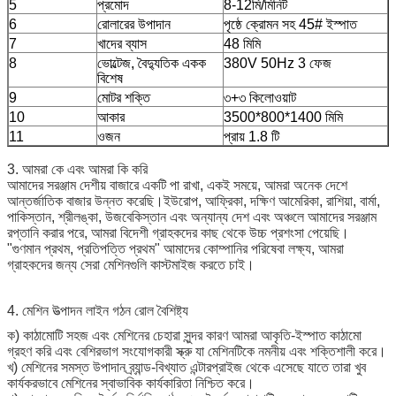
5
প্রমোদ
8-12মি/মিনিট
6
রোলারের উপাদান
পৃষ্ঠে ক্রোমন সহ 45# ইস্পাত
7
খাদের ব্যাস
48 মিমি
8
ভোল্টেজ, বৈদ্যুতিক একক
380V 50Hz 3 ফেজ
বিশেষ
9
মোটর শক্তি
৩+৩ কিলোওয়াট
10
আকার
3500*800*1400 মিমি
11
ওজন
প্রায় 1.8 টি
3. আমরা কে এবং আমরা কি করি
আমাদের সরঞ্জাম দেশীয় বাজারে একটি পা রাখা, একই সময়ে, আমরা অনেক দেশে
আন্তর্জাতিক বাজার উন্নত করেছি।ইউরোপ, আফ্রিকা, দক্ষিণ আমেরিকা, রাশিয়া, বার্মা,
পাকিস্তান, শ্রীলঙ্কা, উজবেকিস্তান এবং অন্যান্য দেশ এবং অঞ্চলে আমাদের সরঞ্জাম
রপ্তানি করার পরে, আমরা বিদেশী গ্রাহকদের কাছ থেকে উচ্চ প্রশংসা পেয়েছি।
"গুণমান প্রথম, প্রতিপত্তি প্রথম" আমাদের কোম্পানির পরিষেবা লক্ষ্য, আমরা
গ্রাহকদের জন্য সেরা মেশিনগুলি কাস্টমাইজ করতে চাই।
4. মেশিন উত্পাদন লাইন গঠন রোল বৈশিষ্ট্য
ক) কাঠামোটি সহজ এবং মেশিনের চেহারা সুন্দর কারণ আমরা আকৃতি-ইস্পাত কাঠামো
গ্রহণ করি এবং বেশিরভাগ সংযোগকারী স্ক্রু যা মেশিনটিকে নমনীয় এবং শক্তিশালী করে।
খ) মেশিনের সমস্ত উপাদান ব্র্যান্ড-বিখ্যাত এন্টারপ্রাইজ থেকে এসেছে যাতে তারা খুব
কার্যকরভাবে মেশিনের স্বাভাবিক কার্যকারিতা নিশ্চিত করে।