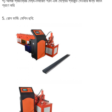
গ) আমরা স্বয়ংক্রিয় দৈর্ঘ্য-নির্ধারিত গঠন এবং দৈর্ঘ্যের গ্যারান্টি দেওয়ার জন্য কাটিং
গ্রহণ করি
5. রোল ফর্মিং মেশিন ছবি: