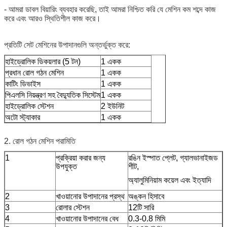
- আমরা ডাবল বিয়ারিং ব্যবহার করেছি, তাই আমরা নিশ্চিত করি যে মেশিন কম শব্দে কাজ
করে এবং আরও স্থিতিশীল কাজ করে।
প্রতিটি সেট মেশিনের উপাদানগুলি অন্তর্ভুক্ত করে:
হাইড্রোলিক ডিকয়লার (5 টন)
1 একক
প্রধান রোল গঠন মেশিন
1 একক
কাটিং ডিভাইস
1 একক
পিএলসি নিয়ন্ত্রণ সহ বৈদ্যুতিক সিস্টেম
1 একক
হাইড্রোলিক স্টেশন
2 ইউনিট
অটো স্ট্যাকার
1 একক
2. রোল গঠন মেশিন পরামিতি
1
প্রক্রিয়া করার জন্য
রঙিন ইস্পাত প্লেট, গ্যালভানাইজড
উপযুক্ত
শীট,
অ্যালুমিনিয়াম কয়েল এবং ইত্যাদি
2
খাওয়ানোর উপাদানের প্রস্থ
অঙ্কন হিসাবে
3
রোলার স্টেশন
12টি সারি
4
খাওয়ানোর উপাদানের বেধ
0.3-0.8 মিমি