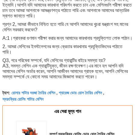
ইত্যাদি।আপনি যদি আমাদের কারখানা পরিদর্শন করতে চান এবং মেশিনগুলি পরীক্ষা করতে
চান তবে আমরা আপনাকে আমন্ত্রণপত্র পাঠাতে পারি এবং আপনাকে আমাদের আন্তরিক
স্বাগত জানাতে পারি।
প্রশ্ন 2, আমরা কীভাবে নিশ্চিত হতে পারি যে আপনি আমাদের খুচরা যন্ত্রাংশ সহ মানের
মেশিন সরবরাহ করবেন?
A:1।গ্রাহকরা গুণমান পরীক্ষা করার জন্য আমাদের কারখানায় প্রযুক্তিগত লোক পাঠান।
2. আমরা মেশিনের ইনস্টলেশনের জন্য ক্রেতার কারখানায় প্রযুক্তিবিদদের পাঠাতে
পারি।
Q3, পরে পরিষেবা সম্পর্কে, যদি মেশিনের গ্যারান্টির বাইরে সমস্যা হয়?
A3, সমস্ত মেশিন এক গ্যারান্টিযুক্ত, জীবন রক্ষণাবেক্ষণ।এর মানে হল আপনি যদি
আমাদের মেশিন অর্ডার করেন, আপনি আজীবন আমাদের গ্রাহক হবেন, আপনি মেশিনের
সমস্যা সম্পর্কে যে কোনো সময় আমাদের জিজ্ঞাসা করতে পারেন।
রোলার শাটার দরজা তৈরির মেশিন
গ্যারেজ ডোর রোল তৈরির মেশিন
ট্যাগ:
,
,
স্বয়ংক্রিয় রোলিং শাটার মেশিন
এর সেরা মূল্য পান
সম্পূর্ণ স্বয়ংক্রিয় রোলিং ডোর রোল তৈরির মেশিন