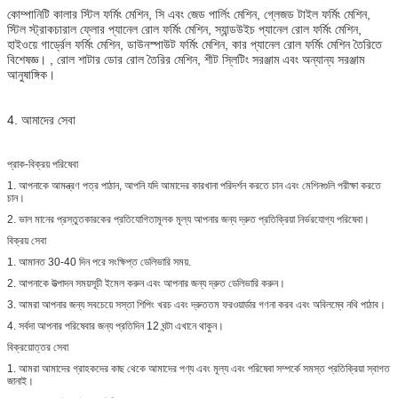
কোম্পানিটি কালার স্টিল ফর্মিং মেশিন, সি এবং জেড পার্লিং মেশিন, গ্লেজড টাইল ফর্মিং মেশিন,
স্টিল স্ট্রাকচারাল ফ্লোর প্যানেল রোল ফর্মিং মেশিন, স্যান্ডউইচ প্যানেল রোল ফর্মিং মেশিন,
হাইওয়ে গার্ড্রেল ফর্মিং মেশিন, ডাউনস্পাউট ফর্মিং মেশিন, কার প্যানেল রোল ফর্মিং মেশিন তৈরিতে
বিশেষজ্ঞ। , রোল শাটার ডোর রোল তৈরির মেশিন, শীট স্লিটিং সরঞ্জাম এবং অন্যান্য সরঞ্জাম
আনুষাঙ্গিক।
4. আমাদের সেবা
প্রাক-বিক্রয় পরিষেবা
1. আপনাকে আমন্ত্রণ পত্র পাঠান, আপনি যদি আমাদের কারখানা পরিদর্শন করতে চান এবং মেশিনগুলি পরীক্ষা করতে
চান।
2. ভাল মানের প্রস্তুতকারকের প্রতিযোগিতামূলক মূল্য আপনার জন্য দ্রুত প্রতিক্রিয়া নির্ভরযোগ্য পরিষেবা।
বিক্রয় সেবা
1. আমানত 30-40 দিন পরে সংক্ষিপ্ত ডেলিভারি সময়.
2. আপনাকে উত্পাদন সময়সূচী ইমেল করুন এবং আপনার জন্য দ্রুত ডেলিভারি করুন।
3. আমরা আপনার জন্য সবচেয়ে সস্তা শিপিং খরচ এবং দ্রুততম ফরওয়ার্ডার গণনা করব এবং অবিলম্বে নথি পাঠাব।
4. সর্বদা আপনার পরিষেবার জন্য প্রতিদিন 12 ঘন্টা এখানে থাকুন।
বিক্রয়োত্তর সেবা
1. আমরা আমাদের গ্রাহকদের কাছ থেকে আমাদের পণ্য এবং মূল্য এবং পরিষেবা সম্পর্কে সমস্ত প্রতিক্রিয়া স্বাগত
জানাই।