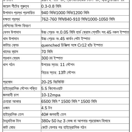
কয়েল শীটের পুরুত্ব
0.3-0.8 মিমি
উপাদান প্রস্থ প্রসারিত
940 মিমি/1000 মিমি/1200 মিমি
দক্ষতা প্রস্থ
762-760 মিমি/840-910 মিমি/1000-1050 মিমি
মেশিনের বিশদ বিবরণ
বেলন উপাদান
উচ্চ গ্রেড নং.0.05 মিমি হার্ড ক্রোম প্লেটিং সহ 45 নকল ইস্পাত
খাদ উপাদান
উচ্চ গ্রেড নং.45 কার্বন পেটা ইস্পাত
কাটার ব্লেড
quenched চিকিত্সা সঙ্গে Cr12 ছাঁচ ইস্পাত
খাদের ব্যাস
70 মিমি
প্রধান ফ্রেম
300 H ইস্পাত
ধাপ গঠন
উপরের স্তর: 11 স্টেশন
নিচের স্তর: 13টি স্টেশন
প্রমোদ
20-25 মি/মিনিট
হাইড্রোলিক স্টেশন শক্তি
5.5 কিলোওয়াট
জলবাহী চাপ
10-12mpa
চেহারা আকার
6500 মিমি * 1500 মিমি * 1500 মিমি
ওজন
4.5 টন
হাইড্রলিক তেল
40# জলবাহী তেল
বৈদ্যুতিক টান
380v 50 hz 3 ফেজ বা আপনার প্রয়োজন হিসাবে
কাট মোড
কেটে ফেলার পর হাইড্রোলিক গঠন