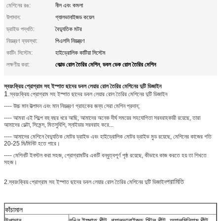
মেশিনের রঙ:
নীল এবং কমলা
উপাদান:
গ্যালভানাইজড কয়েল
ড্রাইভ পদ্ধতি:
বৈদ্যুতিক মটর
নিয়ন্ত্রণ ব্যবস্থা:
পিএলসি নিয়ন্ত্রণ
কাটিং সিস্টেম:
হাইড্রোলিক কাটিয়া সিস্টেম
কোল্ড রোল তৈরির মেশিন
ডবল ডেক রোল তৈরির মেশিন
লক্ষণীয় করা:
,
স্বয়ংক্রিয় প্রোগ্রাম সহ ইস্পাত ছাদের ডবল লেয়ার রোল তৈরির মেশিনের দুটি ডিজাইন
1.
স্বয়ংক্রিয় প্রোগ্রাম সহ ইস্পাত ছাদের ডবল লেয়ার রোল তৈরির মেশিনের দুটি ডিজাইন
---- উচ্চ মান উত্পাদন এবং মান নিয়ন্ত্রণ গ্রাহকের জন্য সেরা মেশিন প্রদান;
---- আমরা এই শিল্পে বহু বছর ধরে আছি, আমাদের অনেক দীর্ঘ সময়ের সহযোগিতা সরবরাহকারী রয়েছে, তারা
আমাদের ডেল্টা, সিমেন্স, মিতসুবিশি, স্নাইডার সরবরাহ করে...
---- আমাদের মেশিনে বৈদ্যুতিক মোটর ড্রাইভ এবং হাইড্রোলিক মোটর ড্রাইভ মুড রয়েছে, মেশিনের কাজের গতি
20-25 মি/মিনিট হতে পারে।
---- মেশিনটি ইনস্টল করা সহজ, প্রোগ্রামটির একটি বন্ধুত্বপূর্ণ পৃষ্ঠ রয়েছে, কীভাবে কাজ করতে হয় তা শিখতে
সহজ।
পরামিতি
2.
স্বয়ংক্রিয় প্রোগ্রাম সহ ইস্পাত ছাদের ডবল লেয়ার রোল তৈরির মেশিনের দুটি ডিজাইন
কাঁচামাল
উপাদান
রঙিন ইস্পাত শীট, গ্যালভানাইজড স্টিল শীট, অ্যালুমিনিয়াম শীট