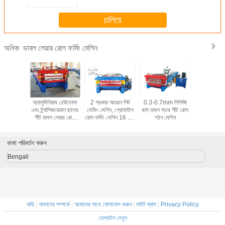
চালিয়ে
ডাবল লেয়ার রোল ফর্মিং মেশিন
অধিক
াত রোল গঠন
অ্যালুমিনিয়াম ঢেউতোলা
2 প্রকার আয়রন শিট
0.3-0.7mm পিপিজি
ছাদ দেওয়াল 
শিন
এবং ট্র্যাপিজয়েডাল ছাদের
মেকিং মেশিন, প্রোফাইল
ছাদ ডাবল স্তর শীট রোল
স্তর রোল গ
শীট ডাবল লেয়ার রোল
রোল ফর্মিং মেশিন 16 সারি
গঠন মেশিন
ফর্মিং মেশিন
রোলার
ভাষা পরিবর্তন করুন
Bengali
বাড়ি
|
আমাদের সম্পর্কে
|
আমাদের সাথে যোগাযোগ করুন
|
সাইট ম্যাপ
|
Privacy Policy
ডেস্কটপ দেখুন