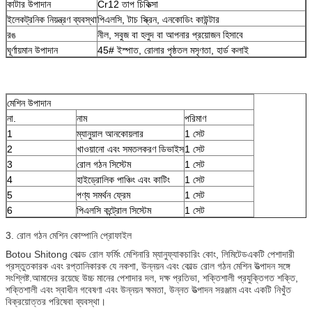
কাটার উপাদান
Cr12 তাপ চিকিত্সা
ইলেকট্রনিক নিয়ন্ত্রণ ব্যবস্থা
পিএলসি, টাচ স্ক্রিন, এনকোডিং কাউন্টার
রঙ
নীল, সবুজ বা হলুদ বা আপনার প্রয়োজন হিসাবে
ঘূর্ণায়মান উপাদান
45# ইস্পাত, রোলার পৃষ্ঠতল মসৃণতা, হার্ড কলাই
মেশিন উপাদান
না.
নাম
পরিমাণ
1
ম্যানুয়াল আনকোয়লার
1 সেট
2
খাওয়ানো এবং সমতলকরণ ডিভাইস
1 সেট
3
রোল গঠন সিস্টেম
1 সেট
4
হাইড্রোলিক পাঞ্চিং এবং কাটিং
1 সেট
5
পণ্য সমর্থন ফ্রেম
1 সেট
6
পিএলসি কন্ট্রোল সিস্টেম
1 সেট
3. রোল গঠন মেশিন কোম্পানি প্রোফাইল
Botou Shitong কোল্ড রোল ফর্মিং মেশিনারি ম্যানুফ্যাকচারিং কোং, লিমিটেড
একটি পেশাদারী
প্রস্তুতকারক এবং রপ্তানিকারক যে নকশা, উন্নয়ন এবং কোল্ড রোল গঠন মেশিন উত্পাদন সঙ্গে
সংশ্লিষ্ট.আমাদের রয়েছে উচ্চ মানের পেশাদার দল, দক্ষ প্রতিভা, শক্তিশালী প্রযুক্তিগত শক্তি,
শক্তিশালী এবং স্বাধীন গবেষণা এবং উন্নয়ন ক্ষমতা, উন্নত উত্পাদন সরঞ্জাম এবং একটি নিখুঁত
বিক্রয়োত্তর পরিষেবা ব্যবস্থা।