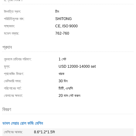
উৎপত্তি স্থল:
চীন
পরিচিতিমুলক নাম:
SHITONG
সাক্ষ্যদান:
CE, ISO 9000
মডেল নম্বার:
762-760
প্রদান
ন্যূনতম চাহিদার পরিমাণ:
1 সেট
মূল্য:
USD 12000-14000 set
প্যাকেজিং বিবরণ:
ধারক
ডেলিভারি সময়:
30 দিন
পরিশোধের শর্ত:
টি/টি, এল/সি
যোগানের ক্ষমতা:
20 মাস সেট করুন
বিবরণ
ডাবল লেয়ার রোল ফর্মিং মেশিন
মেশিনের আকার:
8.6*1.2*1.5মি