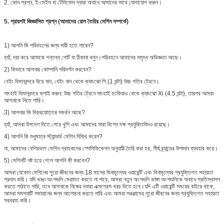
2. কোন প্রশ্ন, ই-মেইল বা টেলিফোন দ্বারা অবাধে আমাদের সাথে যোগাযোগ করুন।
5. প্রায়শই জিজ্ঞাসিত প্রশ্ন (আমাদের রোল তৈরির মেশিন সম্পর্কে)
1) আপনি কি পরিবহনের জন্য দায়ী হতে পারেন?
হ্যাঁ, দয়া করে আমাকে গন্তব্য পোর্ট বা ঠিকানা বলুন।পরিবহনে আমাদের সমৃদ্ধ অভিজ্ঞতা আছে।
2) কিভাবে আপনার কোম্পানি পরিদর্শন করবেন?
বেইং বিমানবন্দরে উড়ে যান, বেইং নান থেকে ক্যাংঝো শি (1 ঘন্টা) উচ্চ গতির ট্রেনে।
সাংহাই বিমানবন্দরে ফ্লাই করুন: উচ্চ গতির ট্রেনে সাংহাই হংকিয়াও থেকে ক্যাংঝো Xi (4.5 ঘন্টা), তারপর আমরা
আপনাকে নিতে পারি।
3) আপনার কি বিক্রয়োত্তর সমর্থন আছে?
হ্যাঁ, আমরা উপদেশ দিতে পেরে খুশি এবং আমাদের সারা বিশ্বে দক্ষ প্রযুক্তিবিদও রয়েছে।
4) আপনি কি শুধুমাত্র স্ট্যান্ডার্ড মেশিন বিক্রি করেন?
না, আমাদের বেশিরভাগ মেশিন গ্রাহকদের স্পেসিফিকেশন অনুযায়ী তৈরি করা হয়, শীর্ষ ব্র্যান্ডের উপাদান ব্যবহার করে।
5) মেশিনটি নষ্ট হয়ে গেলে আপনি কী করবেন?
আমরা যেকোন মেশিনের পুরো জীবনের জন্য 18 মাসের বিনামূল্যের ওয়ারেন্টি এবং বিনামূল্যের প্রযুক্তিগত সহায়তা
প্রদান করি। যদি ভাঙা অংশগুলি মেরামত করতে না পারে, আমরা নতুন অংশগুলি ভাঙ্গা অংশগুলিকে অবাধে প্রতিস্থাপন
করতে পাঠাতে পারি, তবে আপনাকে নিজের দ্বারা এক্সপ্রেস খরচ দিতে হবে।যদি এটি ওয়ারেন্টি সময়ের বাইরে থাকে,
আমরা সমস্যাটি সমাধানের জন্য আলোচনা করতে পারি এবং আমরা সরঞ্জামের পুরো জীবনের জন্য প্রযুক্তিগত সহায়তা
সরবরাহ করি।