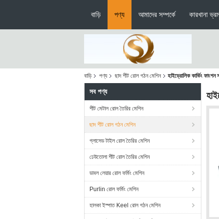
বাড়ি
পণ্য
আমাদের সম্পর্কে
কারখানা ভ্র
বাড়ি
পণ্য
ছাদ শীট রোল গঠন মেশিন
হাইড্রোলিক কার্ভিং ফাংশন 
সব পণ্য
হাই
শীট মেটাল রোল তৈরির মেশিন
ছাদ শীট রোল গঠন মেশিন
গ্লাসেড টাইল রোল তৈরির মেশিন
ঢেউতোলা শীট রোল তৈরির মেশিন
ডাবল লেয়ার রোল ফর্মিং মেশিন
Purlin রোল ফর্মিং মেশিন
হালকা ইস্পাত Keel রোল গঠন মেশিন