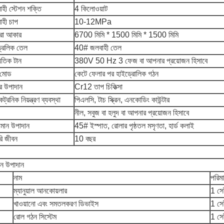
হী স্টেশন শক্তি
4 কিলোওয়াট
াহী চাপ
10-12MPa
ারা আকার
6700 মিমি * 1500 মিমি * 1500 মিমি
ড্রলিক তেল
40# জলবাহী তেল
যুতিক টান
380V 50 Hz 3 ফেজ বা আপনার প্রয়োজন হিসাবে
 মোড
কেটে ফেলার পর হাইড্রোলিক গঠন
র উপাদান
Cr12 তাপ চিকিত্সা
ট্রনিক নিয়ন্ত্রণ ব্যবস্থা
পিএলসি, টাচ স্ক্রিন, এনকোডিং কাউন্টার
নীল, সবুজ বা হলুদ বা আপনার প্রয়োজন হিসাবে
ায়মান উপাদান
45# ইস্পাত, রোলার পৃষ্ঠতল মসৃণতা, হার্ড কলাই
রি জীবন
10 বছর
িন উপাদান
নাম
পরিম
ম্যানুয়াল আনকোয়লার
1 সে
খাওয়ানো এবং সমতলকরণ ডিভাইস
1 সে
রোল গঠন সিস্টেম
1 সে