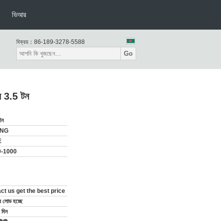
ভিআর
বিক্রয়：
86-189-3278-5588
Go
জন 3.5 টন
ীন
ONG
E
0-1000
ct us get the best price
ার লোড হচ্ছে
দিন