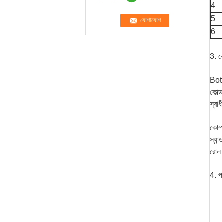
4
5
6
3. র
Boto
কোল্
স্বা
কোম্
স্যা
রোল 
4. প