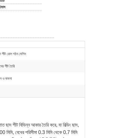
ি/টি
/মাস
দ শীট রোল গঠন মেশিন
দের শীট তৈরি
লে ও কমলা
ত ছাদ শীট বিভিন্ন আকার তৈরি করে, যা বিল্ডিং ছাদ,
1000 মিমি, বেধের পরিসীমা 0.3 মিমি থেকে 0.7 মিমি