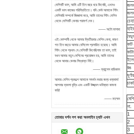
মেশিনটি ভাল, আমি এটি তিন বছর ধরে কিনেছি, এখনও
জলবা
একটি ভাল কাজের পরিস্থিতিতে। যদি কেউ আমাকে শিটং
জলব
মেশিনারি সম্পর্কে জিজ্ঞাসা করে, আমি তাদের শিটং মেশিন
চেহ
থেকে মেশিনটি কেনার পরামর্শ দেব।
হাই
—— অটো মাশাবা
বৈদ্
এই কোম্পানী থেকে আমার দ্বিতীয়বার মেশিন কেনা, কারণ
কাট
গত তিন বছরে আমার বেসিনেস প্রসারিত হয়েছে। আমি
শিটং থেকে প্রথম যে মেশিনটি কিনেছিলাম তা ভাল, তাই
কাটা
যখন আমার নতুন মেশিনের প্রয়োজন হয়, আমি তাদের
ইলেক
থেকে আবার কেনার সিদ্ধান্ত নিই।
রঙ
—— ফ্রান্সেস বাডিকাল
ঘূর্ণ
আমার মেশিন প্রকল্পে আমাকে সমর্থন করার জন্য ধন্যবাদ!
চাক
আপনার ব্যবসা বৃদ্ধি এবং একটি উজ্জ্বল ভবিষ্যত কামনা
করি!
মেশ
—— মহম্মদ
না.
1
তোমার দর্শন লগ করা অনলাইন চ্যাট এখন
2
3