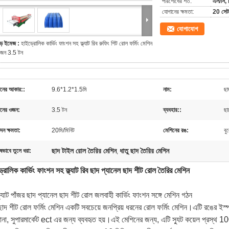
পরিশোধের শর্ত:
এল/সি, ট
যোগানের ক্ষমতা:
20 সেট
যোগাযোগ
ড় ইমেজ :
হাইড্রোলিক কার্ভিং ফাংশন সহ ফ্ল্যাট রিব রুফিং শিট রোল ফর্মিং মেশিন
জন 3.5 টন
িনের আকার::
9.6*1.2*1.5মি
নাম:
ছা
িনের ওজন:
3.5 টন
ব্যবহার::
ছা
দন ক্ষমতা:
20মি/মিনিট
মেশিনের রঙ:
বু
ছাদ টাইল রোল তৈরির মেশিন
ধাতু ছাদ তৈরির মেশিন
ষভাবে তুলে ধরা:
,
্রোলিক কার্ভিং ফাংশন সহ ফ্ল্যাট রিব ছাদ প্যানেল ছাদ শীট রোল তৈরির মেশিন
্ল্যাট পাঁজর ছাদ প্যানেল ছাদ শীট রোল জলবাহী কার্ভিং ফাংশন সঙ্গে মেশিন গঠন
াদ শীট রোল ফর্মিং মেশিন একটি সবচেয়ে জনপ্রিয় ধরনের রোল ফর্মিং মেশিন।এটি রঙের ইস্পা
ানা, সুপারমার্কেট ect এর জন্য ব্যবহৃত হয়।এই মেশিনের জন্য, এটি স্যুট কয়েল প্রস্থ 