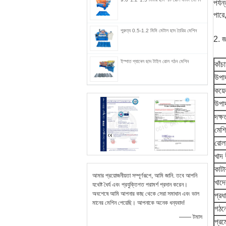
পর্য
পারে
পুরুত্ব 0.5-1.2 মিমি মেটাল ছাদ তৈরির মেশিন
2. জ
ইস্পাত প্যানেল ছাদ টাইল রোল গঠন মেশিন
কাঁচ
উপা
কয়ে
উপাদ
দক্ষ
মেশি
রোল
খাদ
কাটা
আমার প্রয়োজনীয়তা সম্পূর্ণরূপে, আমি জানি. তবে আপনি
খাদে
যথেষ্ট ধৈর্য এবং প্রযুক্তিগত পরামর্শ প্রদান করেন।
অবশেষে আমি আপনার কাছ থেকে সেরা সমাধান এবং ভাল
প্রধ
মানের মেশিন পেয়েছি। আপনাকে অনেক ধন্যবাদ!
গঠন
—— টমাস
প্র