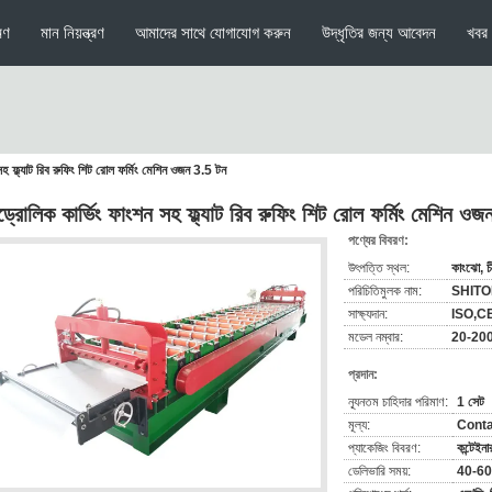
মণ
মান নিয়ন্ত্রণ
আমাদের সাথে যোগাযোগ করুন
উদ্ধৃতির জন্য আবেদন
খবর
সহ ফ্ল্যাট রিব রুফিং শিট রোল ফর্মিং মেশিন ওজন 3.5 টন
ড্রোলিক কার্ভিং ফাংশন সহ ফ্ল্যাট রিব রুফিং শিট রোল ফর্মিং মেশিন ও
পণ্যের বিবরণ:
উৎপত্তি স্থল:
কাংঝো, চ
পরিচিতিমুলক নাম:
SHIT
সাক্ষ্যদান:
ISO,C
মডেল নম্বার:
20-20
প্রদান:
ন্যূনতম চাহিদার পরিমাণ:
1 সেট
মূল্য:
Conta
প্যাকেজিং বিবরণ:
কন্টেইন
ডেলিভারি সময়:
40-60 