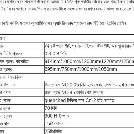
ন্ত।মেশিন ফ্রেম শক্তিশালী করতে আমরা 16 মিমি পুরু প্রাচীর বোর্ডের ধরন গ্রহণ করি।সাধ
, টাচ স্ক্রিন অপারেশন সহ পিএলসি মেশিনটিকে সহজ এবং ব্যবহারের জন্য সহজ করে তোলে
লবাহী কার্ভিং ফাংশন প্যারামিটার সহ ফ্ল্যাট রিব ছাদ প্যানেল ছাদ শীট রোল তৈরির মেশিন
ামাল
দান
রঙিন ইস্পাত শীট, গ্যালভানাইজড স্টিল শীট, অ্যালুমিনিয়াম 
ল শীটের পুরুত্ব
0.3-0.8 মিমি
ান প্রস্থ প্রসারিত
914mm/1000mm/1200mm/1220mm/1250
তা প্রস্থ
695mm/750mm/1000mm/1050mm
নের বিশদ বিবরণ
ার উপাদান
উচ্চ গ্রেড NO.0.05 মিমি হার্ড ক্রোম প্লেটিং সহ 45 নক
 উপাদান
উচ্চ গ্রেড NO.45 কার্বন পেটা ইস্পাত
র ব্লেড
quenched চিকিত্সা সঙ্গে Cr12 ছাঁচ ইস্পাত
র ব্যাস
70 মিমি
ান ফ্রেম
300 H ইস্পাত
ের ধাপ
15টি স্টেশন
মোদ
25মি/মিনিট