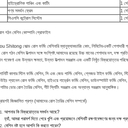
হাইড্রোলিক পাঞ্চিং এবং কাটিং
1 সে
পণ্য সমর্থন ফ্রেম
1 সে
পিএলসি কন্ট্রোল সিস্টেম
1 সে
োল গঠন মেশিন কোম্পানি প্রোফাইল
u Shitong কোল্ড রোল ফর্মিং মেশিনারি ম্যানুফ্যাকচারিং কোং, লিমিটেডএকটি পেশাদারী প
ড রোল গঠন মেশিন উত্পাদন সঙ্গে সংশ্লিষ্ট.আমাদের রয়েছে উচ্চ মানের পেশাদার দল, দক্ষ প্র
ধীন গবেষণা এবং উন্নয়ন ক্ষমতা, উন্নত উত্পাদন সরঞ্জাম এবং একটি নিখুঁত বিক্রয়োত্তর পরিষে
পানিটি কালার স্টিল ফর্মিং মেশিন, সি এবং জেড পার্লিং মেশিন, গ্লেজড টাইল ফর্মিং মেশিন, স্ট
ন্ডউইচ প্যানেল রোল ফর্মিং মেশিন, হাইওয়ে গার্ড্রেল ফর্মিং মেশিন, ডাউনস্পাউট ফর্মিং মেশি
শাটার ডোর রোল তৈরির মেশিন, শীট স্লিটিং সরঞ্জাম এবং অন্যান্য সরঞ্জাম আনুষাঙ্গিক।
্রায়শই জিজ্ঞাসিত প্রশ্ন (আমাদের রোল তৈরির মেশিন সম্পর্কে)
আপনার কি বিক্রয়োত্তর সমর্থন আছে?
হ্যাঁ, আমরা পরামর্শ দিতে পেরে খুশি এবং প্রয়োজনে মেশিনটি রক্ষণাবেক্ষণের জন্য দক্ষ প্
মেশিন নষ্ট হলে আপনি কি করতে পারেন?