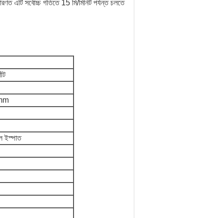
ারণত এটি সর্বোচ্চ গতিতে 15 মি/মিনিট পর্যন্ত চলতে
।
শীট
mm
ল ইস্পাত